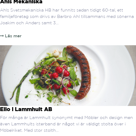
Ahls Mekaniska
Ahls Svetsmekaniska HB har funnits sedan tidigt 60-tal, ett
familjeföretag som drivs av Barbro Ahl tillsammans med sönerna
Joakim och Anders samt 3...
Läs mer
Ello i Lammhult AB
För många är Lammhult synonymt med Möbler och design men
även Lammhults isterband är något vi är väldigt stolta över i
Möbelriket. Med stor stolth...