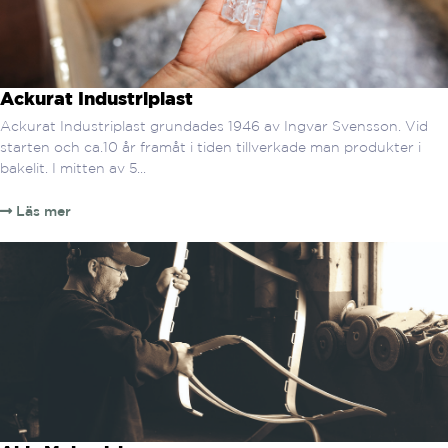
Ackurat Industriplast
Ackurat Industriplast grundades 1946 av Ingvar Svensson. Vid
starten och ca.10 år framåt i tiden tillverkade man produkter i
bakelit. I mitten av 5...
Läs mer