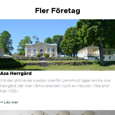
Fler Företag
Asa Herrgård
Vid den glittrande Asasjön utanför Lammhult ligger anrika Asa
Herrgård, där man i århundranden njutit av naturen. Med anor
från 1700...
Läs mer