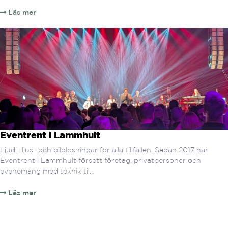
Läs mer
Eventrent i Lammhult
Ljud-, ljus- och bildlösningar för alla tillfällen. Sedan 2017 har
Eventrent i Lammhult försett företag, privatpersoner och
evenemang med teknik ti...
Läs mer