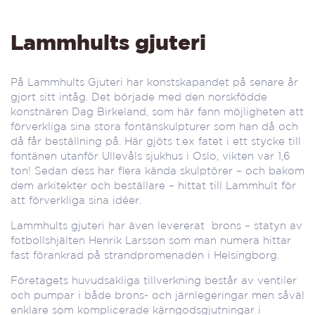
Lammhults gjuteri
På Lammhults Gjuteri har konstskapandet på senare år
gjort sitt intåg. Det började med den norskfödde
konstnären Dag Birkeland, som här fann möjligheten att
förverkliga sina stora fontänskulpturer som han då och
då får beställning på. Här gjöts t.ex fatet i ett stycke till
fontänen utanför Ullevåls sjukhus i Oslo, vikten var 1,6
ton! Sedan dess har flera kända skulptörer – och bakom
dem arkitekter och beställare – hittat till Lammhult för
att förverkliga sina idéer.
Lammhults gjuteri har även levererat brons – statyn av
fotbollshjälten Henrik Larsson som man numera hittar
fast förankrad på strandpromenaden i Helsingborg.
Företagets huvudsakliga tillverkning består av ventiler
och pumpar i både brons- och järnlegeringar men såväl
enklare som komplicerade kärngodsgjutningar i