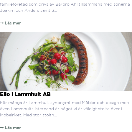
familjeföretag som drivs av Barbro Ahl tillsammans med sönerna
Joakim och Anders samt 3...
Läs mer
Ello i Lammhult AB
För många är Lammhult synonymt med Möbler och design men
även Lammhults isterband är något vi är väldigt stolta över i
Möbelriket. Med stor stolth...
Läs mer