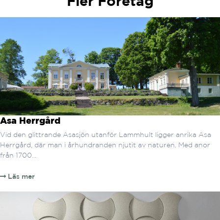
Fler Företag
Asa Herrgård
Vid den glittrande Asasjön utanför Lammhult ligger anrika Asa
Herrgård, där man i århundranden njutit av naturen. Med anor
från 1700...
Läs mer