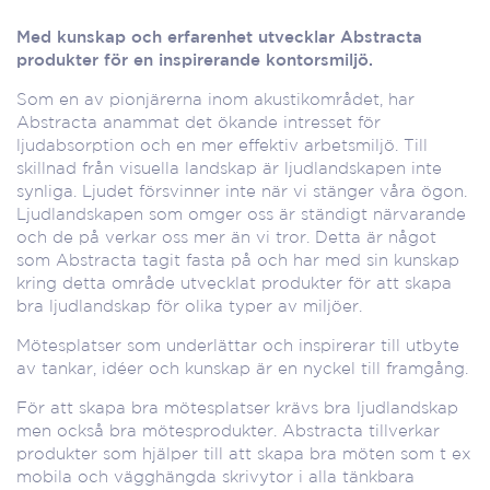
Med kunskap och erfarenhet utvecklar Abstracta
produkter för en inspirerande kontorsmiljö.
Som en av pionjärerna inom akustikområdet, har
Abstracta anammat det ökande intresset för
ljudabsorption och en mer effektiv arbetsmiljö. Till
skillnad från visuella landskap är ljudlandskapen inte
synliga. Ljudet försvinner inte när vi stänger våra ögon.
Ljudlandskapen som omger oss är ständigt närvarande
och de på verkar oss mer än vi tror. Detta är något
som Abstracta tagit fasta på och har med sin kunskap
kring detta område utvecklat produkter för att skapa
bra ljudlandskap för olika typer av miljöer.
Mötesplatser som underlättar och inspirerar till utbyte
av tankar, idéer och kunskap är en nyckel till framgång.
För att skapa bra mötesplatser krävs bra ljudlandskap
men också bra mötesprodukter. Abstracta tillverkar
produkter som hjälper till att skapa bra möten som t ex
mobila och vägghängda skrivytor i alla tänkbara