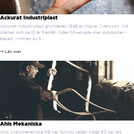
Ackurat Industriplast
Ackurat Industriplast grundades 1946 av Ingvar Svensson. Vid
starten och ca.10 år framåt i tiden tillverkade man produkter i
bakelit. I mitten av 5...
Läs mer
Ahls Mekaniska
Ahls Svetsmekaniska HB har funnits sedan tidigt 60-tal, ett