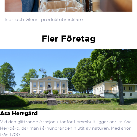
Inez och Glenn, produktutvecklare.
Fler Företag
Asa Herrgård
Vid den glittrande Asasjön utanför Lammhult ligger anrika Asa
Herrgård, där man i århundranden njutit av naturen. Med anor
från 1700...