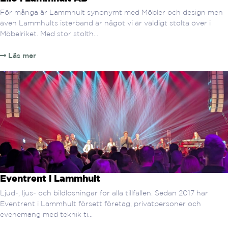
För många är Lammhult synonymt med Möbler och design men
även Lammhults isterband är något vi är väldigt stolta över i
Möbelriket. Med stor stolth...
Läs mer
Eventrent i Lammhult
Ljud-, ljus- och bildlösningar för alla tillfällen. Sedan 2017 har
Eventrent i Lammhult försett företag, privatpersoner och
evenemang med teknik ti...