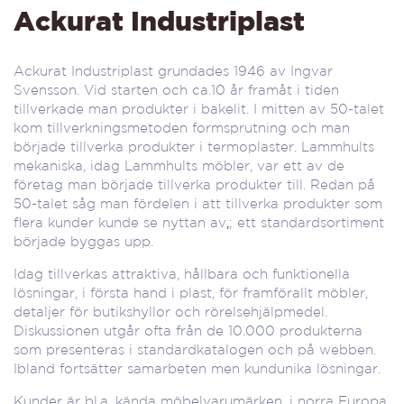
Ackurat Industriplast
Ackurat Industriplast grundades 1946 av Ingvar
Svensson. Vid starten och ca.10 år framåt i tiden
tillverkade man produkter i bakelit. I mitten av 50-talet
kom tillverkningsmetoden formsprutning och man
började tillverka produkter i termoplaster. Lammhults
mekaniska, idag Lammhults möbler, var ett av de
företag man började tillverka produkter till. Redan på
50-talet såg man fördelen i att tillverka produkter som
flera kunder kunde se nyttan av
,
; ett standardsortiment
började byggas upp.
Idag tillverkas attraktiva, hållbara och funktionella
lösningar, i första hand i plast, för framförallt möbler,
detaljer för butikshyllor och rörelsehjälpmedel.
Diskussionen utgår ofta från de 10.000 produkterna
som presenteras i standardkatalogen och på webben.
Ibland fortsätter samarbeten men kundunika lösningar.
Kunder är bl.a. kända möbelvarumärken, i norra Europa,