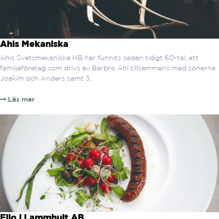
Ahls Mekaniska
Ahls Svetsmekaniska HB har funnits sedan tidigt 60-tal, ett
familjeföretag som drivs av Barbro Ahl tillsammans med sönerna
Joakim och Anders samt 3...
Läs mer
Ello i Lammhult AB