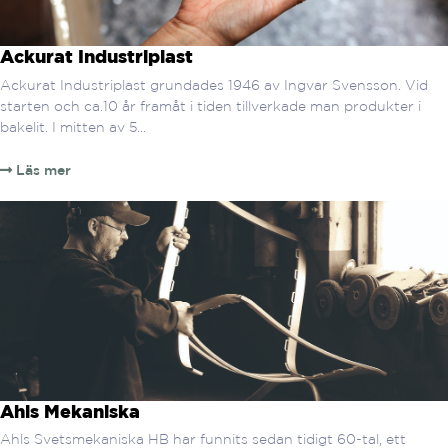
Ackurat Industriplast
Ackurat Industriplast grundades 1946 av Ingvar Svensson. Vid
starten och ca.10 år framåt i tiden tillverkade man produkter i
bakelit. I mitten av 5...
Läs mer
Ahls Mekaniska
Ahls Svetsmekaniska HB har funnits sedan tidigt 60-tal, ett