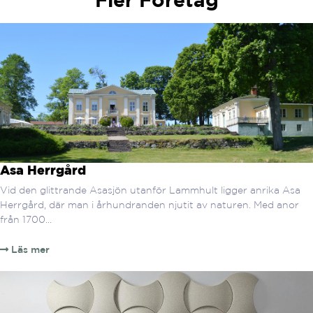
Asa Herrgård
Vid den glittrande Asasjön utanför Lammhult ligger anrika Asa
Herrgård, där man i århundranden njutit av naturen. Med anor
från 1700...
Läs mer